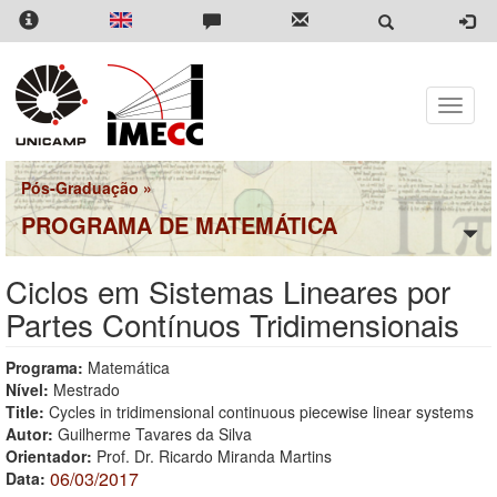
Pular
para
o
conteúdo
principal
Toggle
naviga
Pós-Graduação
»
PROGRAMA DE MATEMÁTICA
Ciclos em Sistemas Lineares por
Partes Contínuos Tridimensionais
Programa:
Matemática
Nível:
Mestrado
Title:
Cycles in tridimensional continuous piecewise linear systems
Autor:
Guilherme Tavares da Silva
Orientador:
Prof. Dr. Ricardo Miranda Martins
06/03/2017
Data: