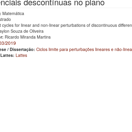
enciais descontínuas no plano
:
Matemática
trado
t cycles for linear and non-linear perturbations of discontinuous differen
aylon Souza de Oliveira
or:
Ricardo Miranda Martins
03/2019
ese / Dissertação:
Ciclos limite para perturbações lineares e não-lin
 Lattes:
Lattes