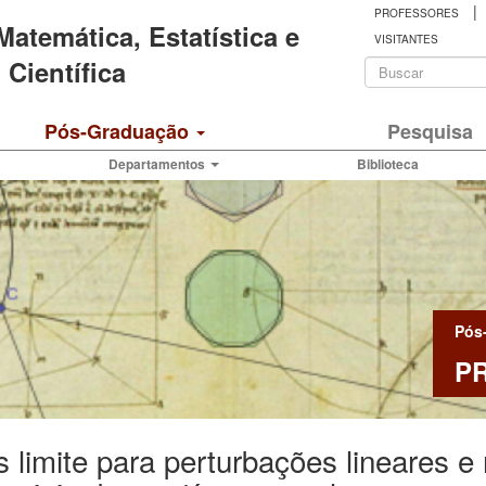
|
PROFESSORES
 Matemática, Estatística e
VISITANTES
Formulá
Científica
de
Buscar
Pós-Graduação
Pesquisa
busca
Departamentos
Biblioteca
Pós
P
s limite para perturbações lineares 