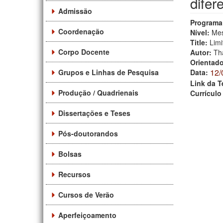
difer
Admissão
Programa
Coordenação
Nível:
Mes
Title:
Limi
Corpo Docente
Autor:
Th
Orientad
12/
Grupos e Linhas de Pesquisa
Data:
Link da T
Produção / Quadrienais
Currículo
Dissertações e Teses
Pós-doutorandos
Bolsas
Recursos
Cursos de Verão
Aperfeiçoamento