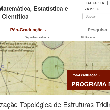
|
PROFESSORES
 Matemática, Estatística e
VISITANTES
Formulá
Científica
de
Buscar
Pós-Graduação
Pesquisa
busca
Departamentos
Biblioteca
Pós-Graduação
»
PROGRAMA D
zação Topológica de Estruturas Trid