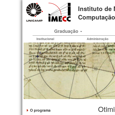
Pular
Instituto de
para
o
Computação 
conteúdo
principal
Graduação
Institucional
Administração
Otimi
O programa