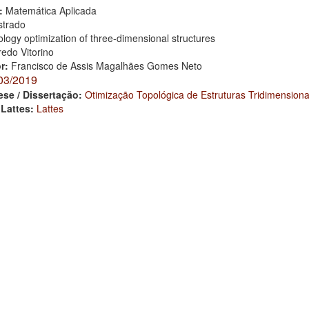
:
Matemática Aplicada
trado
logy optimization of three-dimensional structures
redo Vitorino
or:
Francisco de Assis Magalhães Gomes Neto
03/2019
ese / Dissertação:
Otimização Topológica de Estruturas Tridimensiona
 Lattes:
Lattes