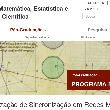
|
PROFESSORES
 Matemática, Estatística e
VISITANTES
Formulá
Científica
de
Buscar
Pós-Graduação
Pesquisa
busca
Departamentos
Biblioteca
Pós-Graduação
»
PROGRAMA D
ização de Sincronização em Redes 