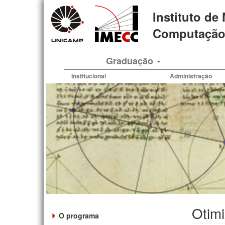
Pular
Instituto de
para
o
Computação 
conteúdo
principal
Graduação
Institucional
Administração
Otim
O programa