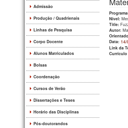
Matem
Admissão
Programa
Produção / Quadrienais
Nível:
Mes
Title:
Fuzz
Linhas de Pesquisa
Autor:
Ma
Orientad
14/
Corpo Docente
Data:
Link da T
Alunos Matriculados
Currículo
Bolsas
Coordenação
Cursos de Verão
Dissertações e Teses
Horário das Disciplinas
Pós-doutorandos