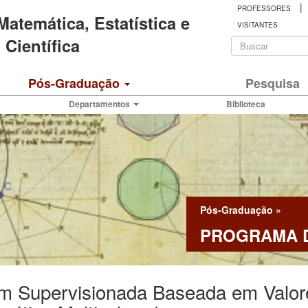
|
PROFESSORES
 Matemática, Estatística e
VISITANTES
Formulá
Científica
de
Buscar
Pós-Graduação
Pesquisa
busca
Departamentos
Biblioteca
Pós-Graduação
»
PROGRAMA D
m Supervisionada Baseada em Valore