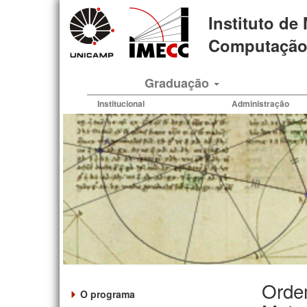
Pular
Instituto de
para
o
Computação 
conteúdo
principal
Graduação
Institucional
Administração
Orde
O programa