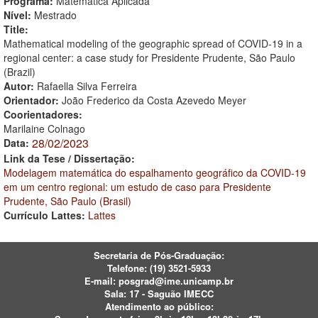
Programa:
Matemática Aplicada
Nível:
Mestrado
Title:
Mathematical modeling of the geographic spread of COVID-19 in a
regional center: a case study for Presidente Prudente, São Paulo
(Brazil)
Autor:
Rafaella Silva Ferreira
Orientador:
João Frederico da Costa Azevedo Meyer
Coorientadores:
Marilaine Colnago
28/02/2023
Data:
Link da Tese / Dissertação:
Modelagem matemática do espalhamento geográfico da COVID-19
em um centro regional: um estudo de caso para Presidente
Prudente, São Paulo (Brasil)
Currículo Lattes:
Lattes
Secretaria de Pós-Graduação:
Telefone:
(19) 3521-5933
E-mail:
posgrad@ime.unicamp.br
Sala: 17 - Saguão IMECC
Atendimento ao público: