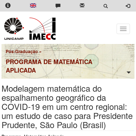
Pular
para
o
conteúdo
principal
Toggle
naviga
Pós-Graduação
»
PROGRAMA DE MATEMÁTICA
APLICADA
Modelagem matemática do
espalhamento geográfico da
COVID-19 em um centro regional:
um estudo de caso para Presidente
Prudente, São Paulo (Brasil)