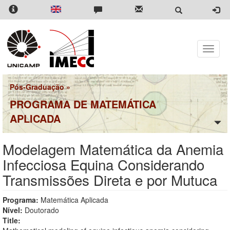
Pular
para
o
conteúdo
principal
Toggle
naviga
Pós-Graduação
»
PROGRAMA DE MATEMÁTICA
APLICADA
Modelagem Matemática da Anemia
Infecciosa Equina Considerando
Transmissões Direta e por Mutuca
Programa:
Matemática Aplicada
Nível:
Doutorado
Title: