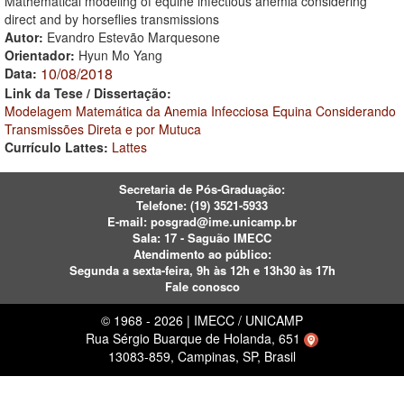
Mathematical modeling of equine infectious anemia considering
direct and by horseflies transmissions
Autor:
Evandro Estevão Marquesone
Orientador:
Hyun Mo Yang
10/08/2018
Data:
Link da Tese / Dissertação:
Modelagem Matemática da Anemia Infecciosa Equina Considerando
Transmissões Direta e por Mutuca
Currículo Lattes:
Lattes
Secretaria de Pós-Graduação:
Telefone:
(19) 3521-5933
E-mail:
posgrad@ime.unicamp.br
Sala: 17 - Saguão IMECC
Atendimento ao público:
Segunda a sexta-feira, 9h às 12h e 13h30 às 17h
Fale conosco
© 1968 - 2026 | IMECC / UNICAMP
Rua Sérgio Buarque de Holanda, 651
13083-859, Campinas, SP, Brasil