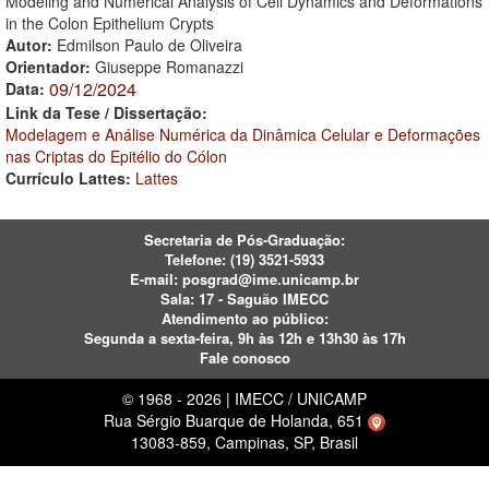
Modeling and Numerical Analysis of Cell Dynamics and Deformations
in the Colon Epithelium Crypts
Autor:
Edmilson Paulo de Oliveira
Orientador:
Giuseppe Romanazzi
09/12/2024
Data:
Link da Tese / Dissertação:
Modelagem e Análise Numérica da Dinâmica Celular e Deformações
nas Criptas do Epitélio do Cólon
Currículo Lattes:
Lattes
Secretaria de Pós-Graduação:
Telefone:
(19) 3521-5933
E-mail:
posgrad@ime.unicamp.br
Sala: 17 - Saguão IMECC
Atendimento ao público:
Segunda a sexta-feira, 9h às 12h e 13h30 às 17h
Fale conosco
© 1968 - 2026 | IMECC / UNICAMP
Rua Sérgio Buarque de Holanda, 651
13083-859, Campinas, SP, Brasil