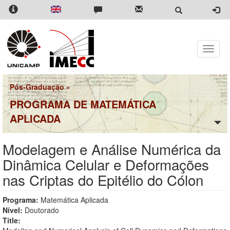
Pular
para
o
conteúdo
principal
Toggle
naviga
Pós-Graduação
»
PROGRAMA DE MATEMÁTICA
APLICADA
Modelagem e Análise Numérica da
Dinâmica Celular e Deformações
nas Criptas do Epitélio do Cólon
Programa:
Matemática Aplicada
Nível:
Doutorado
Title: