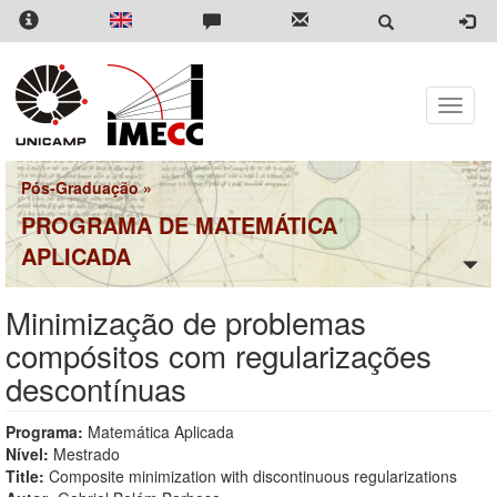
Pular
para
o
conteúdo
principal
Toggle
naviga
Pós-Graduação
»
PROGRAMA DE MATEMÁTICA
APLICADA
Minimização de problemas
compósitos com regularizações
descontínuas
Programa:
Matemática Aplicada
Nível:
Mestrado
Title:
Composite minimization with discontinuous regularizations