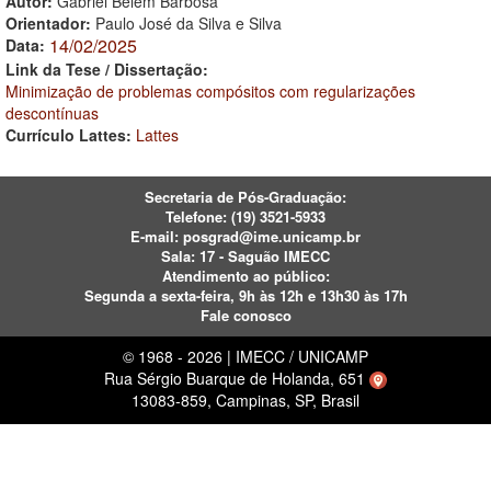
Autor:
Gabriel Belém Barbosa
Orientador:
Paulo José da Silva e Silva
14/02/2025
Data:
Link da Tese / Dissertação:
Minimização de problemas compósitos com regularizações
descontínuas
Currículo Lattes:
Lattes
Secretaria de Pós-Graduação:
Telefone:
(19) 3521-5933
E-mail:
posgrad@ime.unicamp.br
Sala: 17 - Saguão IMECC
Atendimento ao público:
Segunda a sexta-feira, 9h às 12h e 13h30 às 17h
Fale conosco
© 1968 - 2026 | IMECC / UNICAMP
Rua Sérgio Buarque de Holanda, 651
13083-859, Campinas, SP, Brasil