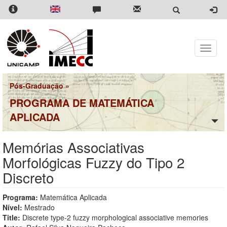
Pular
para
o
conteúdo
principal
Toggle
naviga
Pós-Graduação
»
PROGRAMA DE MATEMÁTICA
APLICADA
Memórias Associativas
Morfológicas Fuzzy do Tipo 2
Discreto
Programa:
Matemática Aplicada
Nível:
Mestrado
Title:
Discrete type-2 fuzzy morphological associative memories