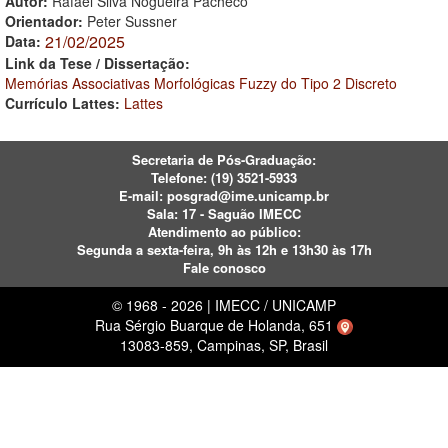
Autor:
Rafael Silva Nogueira Pacheco
Orientador:
Peter Sussner
21/02/2025
Data:
Link da Tese / Dissertação:
Memórias Associativas Morfológicas Fuzzy do Tipo 2 Discreto
Currículo Lattes:
Lattes
Secretaria de Pós-Graduação:
Telefone:
(19) 3521-5933
E-mail:
posgrad@ime.unicamp.br
Sala: 17 - Saguão IMECC
Atendimento ao público:
Segunda a sexta-feira, 9h às 12h e 13h30 às 17h
Fale conosco
© 1968 - 2026 | IMECC / UNICAMP
Rua Sérgio Buarque de Holanda, 651
13083-859, Campinas, SP, Brasil