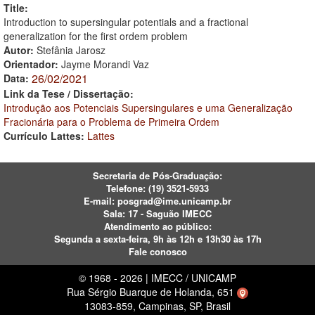
Title:
Introduction to supersingular potentials and a fractional
generalization for the first ordem problem
Autor:
Stefânia Jarosz
Orientador:
Jayme Morandi Vaz
26/02/2021
Data:
Link da Tese / Dissertação:
Introdução aos Potenciais Supersingulares e uma Generalização
Fracionária para o Problema de Primeira Ordem
Currículo Lattes:
Lattes
Secretaria de Pós-Graduação:
Telefone:
(19) 3521-5933
E-mail:
posgrad@ime.unicamp.br
Sala: 17 - Saguão IMECC
Atendimento ao público:
Segunda a sexta-feira, 9h às 12h e 13h30 às 17h
Fale conosco
© 1968 - 2026 | IMECC / UNICAMP
Rua Sérgio Buarque de Holanda, 651
13083-859, Campinas, SP, Brasil