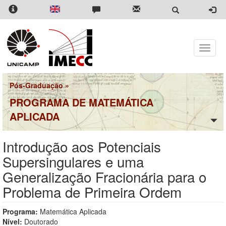
Pular
para
o
conteúdo
principal
Toggle
naviga
Pós-Graduação
»
PROGRAMA DE MATEMÁTICA
APLICADA
Introdução aos Potenciais
Supersingulares e uma
Generalização Fracionária para o
Problema de Primeira Ordem
Programa:
Matemática Aplicada
Nível:
Doutorado