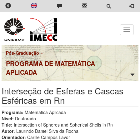
Pular
para
o
conteúdo
principal
Toggle
naviga
Pós-Graduação
»
PROGRAMA DE MATEMÁTICA
APLICADA
Interseção de Esferas e Cascas
Esféricas em Rn
Programa:
Matemática Aplicada
Nível:
Doutorado
Title:
Intersection of Spheres and Spherical Shells in Rn
Autor:
Laurindo Daniel Silva da Rocha
Orientador:
Carlile Campos Lavor