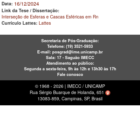
16/12/2024
Data:
Link da Tese / Dissertação:
Interseção de Esferas e Cascas Esféricas em Rn
Currículo Lattes:
Lattes
Secretaria de Pós-Graduação:
Telefone:
(19) 3521-5933
E-mail:
posgrad@ime.unicamp.br
Sala: 17 - Saguão IMECC
Atendimento ao público:
Segunda a sexta-feira, 9h às 12h e 13h30 às 17h
Fale conosco
© 1968 - 2026 | IMECC / UNICAMP
Rua Sérgio Buarque de Holanda, 651
13083-859, Campinas, SP, Brasil