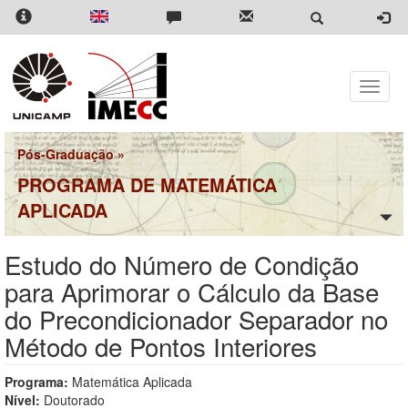
Pular
para
o
conteúdo
principal
Toggle
naviga
Pós-Graduação
»
PROGRAMA DE MATEMÁTICA
APLICADA
Estudo do Número de Condição
para Aprimorar o Cálculo da Base
do Precondicionador Separador no
Método de Pontos Interiores
Programa:
Matemática Aplicada
Nível:
Doutorado