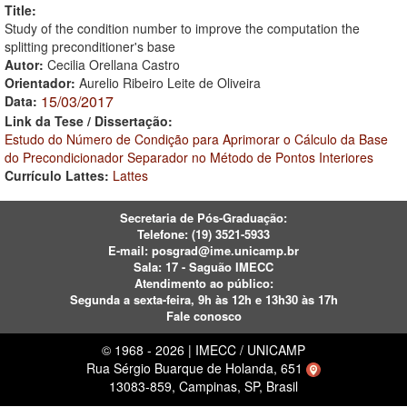
Title:
Study of the condition number to improve the computation the
splitting preconditioner's base
Autor:
Cecilia Orellana Castro
Orientador:
Aurelio Ribeiro Leite de Oliveira
15/03/2017
Data:
Link da Tese / Dissertação:
Estudo do Número de Condição para Aprimorar o Cálculo da Base
do Precondicionador Separador no Método de Pontos Interiores
Currículo Lattes:
Lattes
Secretaria de Pós-Graduação:
Telefone:
(19) 3521-5933
E-mail:
posgrad@ime.unicamp.br
Sala: 17 - Saguão IMECC
Atendimento ao público:
Segunda a sexta-feira, 9h às 12h e 13h30 às 17h
Fale conosco
© 1968 - 2026 | IMECC / UNICAMP
Rua Sérgio Buarque de Holanda, 651
13083-859, Campinas, SP, Brasil