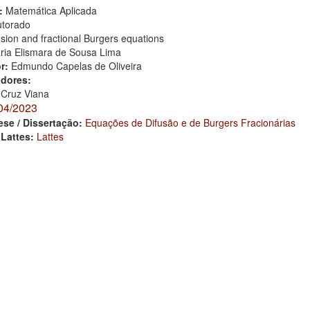
:
Matemática Aplicada
torado
usion and fractional Burgers equations
ria Elismara de Sousa Lima
or:
Edmundo Capelas de Oliveira
adores:
 Cruz Viana
04/2023
ese / Dissertação:
Equações de Difusão e de Burgers Fracionárias
 Lattes:
Lattes