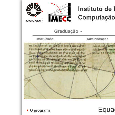
Pular
Instituto de
para
o
Computação 
conteúdo
principal
Graduação
Institucional
Administração
Equaç
O programa