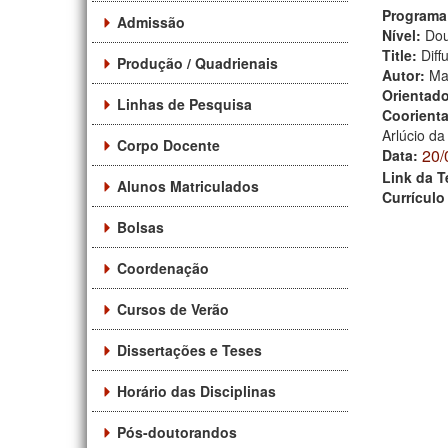
Programa
Admissão
Nível:
Dou
Title:
Diff
Produção / Quadrienais
Autor:
Ma
Orientad
Linhas de Pesquisa
Coorient
Arlúcio da
Corpo Docente
20/
Data:
Link da T
Alunos Matriculados
Currículo
Bolsas
Coordenação
Cursos de Verão
Dissertações e Teses
Horário das Disciplinas
Pós-doutorandos