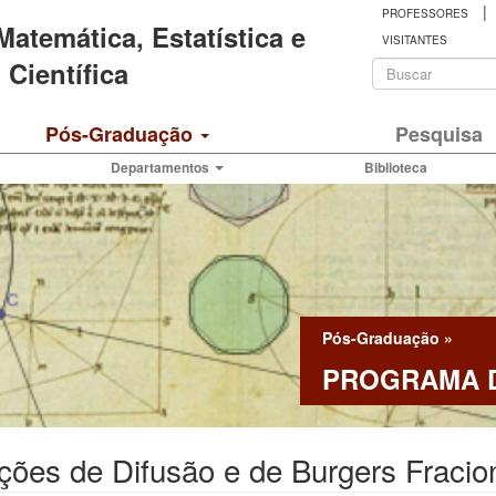
|
PROFESSORES
 Matemática, Estatística e
VISITANTES
Formulá
Científica
de
Buscar
Pós-Graduação
Pesquisa
busca
Departamentos
Biblioteca
Pós-Graduação
»
PROGRAMA D
ões de Difusão e de Burgers Fracio