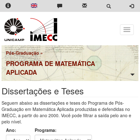
Pular
para
o
conteúdo
principal
Toggle
naviga
Pós-Graduação
»
PROGRAMA DE MATEMÁTICA
APLICADA
Dissertações e Teses
Seguem abaixo as dissertações e teses do Programa de Pós-
Graduação em Matemática Aplicada produzidas e defendidas no
IMECC, a partir do ano 2000. Você pode filtrar a saída pelo ano e
pelo nível.
Ano:
Programa: