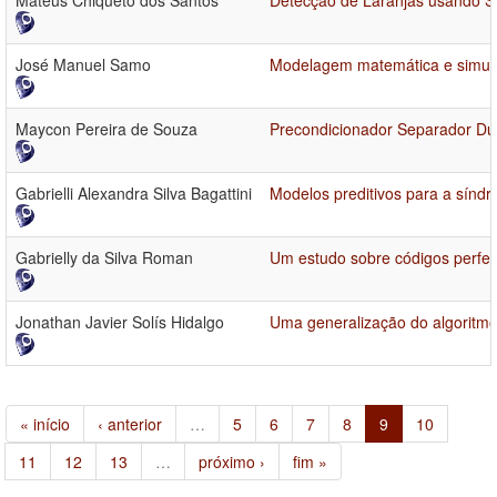
Mateus Chiqueto dos Santos
Detecção de Laranjas usando Si
José Manuel Samo
Modelagem matemática e simula
Maycon Pereira de Souza
Precondicionador Separador Du
Gabrielli Alexandra Silva Bagattini
Modelos preditivos para a síndr
Gabrielly da Silva Roman
Um estudo sobre códigos perfeit
Jonathan Javier Solís Hidalgo
Uma generalização do algoritm
« início
‹ anterior
…
5
6
7
8
9
10
11
12
13
…
próximo ›
fim »