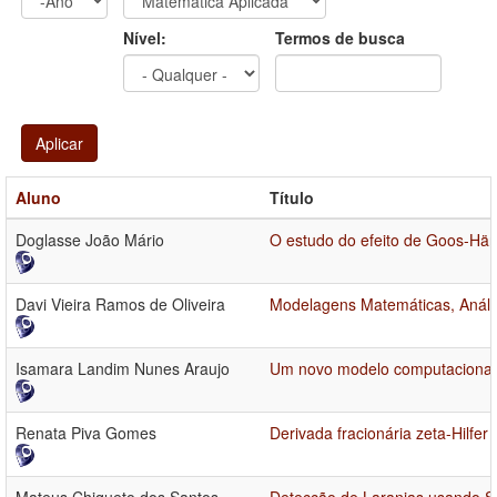
Ano
Ano:
Nível:
Termos de busca
Aplicar
Aluno
Título
Doglasse João Mário
O estudo do efeito de Goos-Hä
Davi Vieira Ramos de Oliveira
Modelagens Matemáticas, Análi
Isamara Landim Nunes Araujo
Um novo modelo computacional 
Renata Piva Gomes
Derivada fracionária zeta-Hilfe