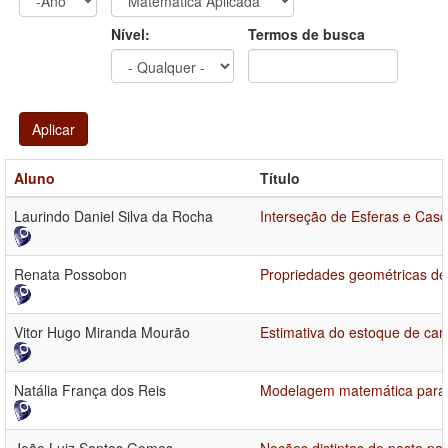
Ano
Ano:
Nível:
Termos de busca
Aplicar
Aluno
Título
Laurindo Daniel Silva da Rocha
Interseção de Esferas e Cas
Renata Possobon
Propriedades geométricas de
Vitor Hugo Miranda Mourão
Estimativa do estoque de car
Natália França dos Reis
Modelagem matemática para o