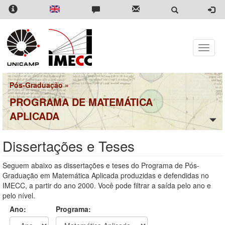
Pular
para
o
conteúdo
principal
Toggle
naviga
Pós-Graduação
»
PROGRAMA DE MATEMÁTICA
APLICADA
Dissertações e Teses
Seguem abaixo as dissertações e teses do Programa de Pós-
Graduação em Matemática Aplicada produzidas e defendidas no
IMECC, a partir do ano 2000. Você pode filtrar a saída pelo ano e
pelo nível.
Ano:
Programa: