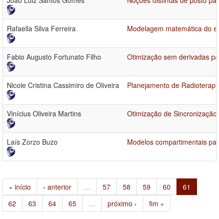
João Luiz Santos Gomes
Noções distintas de posto pa
Rafaella Silva Ferreira
Modelagem matemática do esp
Fabio Augusto Fortunato Filho
Otimização sem derivadas par
Nicole Cristina Cassimiro de Oliveira
Planejamento de Radioterapi
Vinícius Oliveira Martins
Otimização de Sincronizaçã
Laís Zorzo Buzo
Modelos compartimentais par
« início
‹ anterior
…
57
58
59
60
61
62
63
64
65
…
próximo ›
fim »