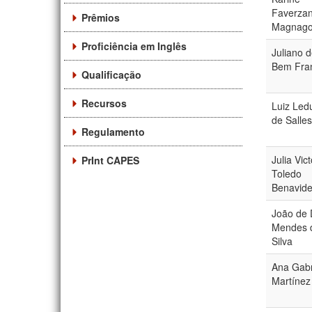
Faverzan
Prêmios
Magnag
Proficiência em Inglês
Juliano 
Bem Fra
Qualificação
Recursos
Luiz Led
de Salle
Regulamento
Julia Vict
PrInt CAPES
Toledo
Benavid
João de
Mendes 
Silva
Ana Gabr
Martínez