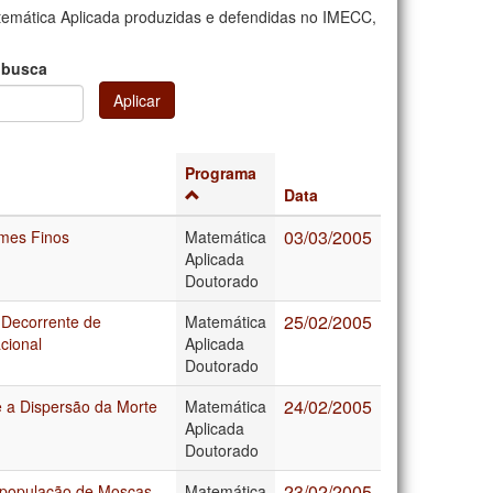
emática Aplicada produzidas e defendidas no IMECC,
 busca
Aplicar
Programa
Data
03/03/2005
lmes Finos
Matemática
Aplicada
Doutorado
25/02/2005
 Decorrente de
Matemática
cional
Aplicada
Doutorado
24/02/2005
 a Dispersão da Morte
Matemática
Aplicada
Doutorado
23/02/2005
apopulação de Moscas
Matemática