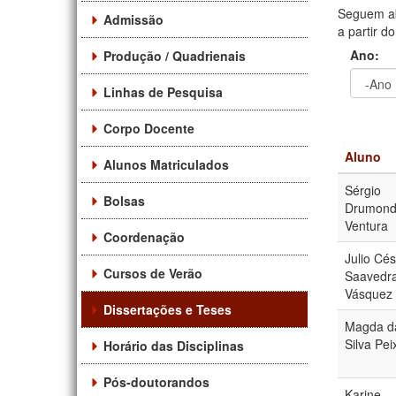
Seguem ab
Admissão
a partir d
Ano:
Produção / Quadrienais
Linhas de Pesquisa
Ano
Ano:
Corpo Docente
Aluno
Alunos Matriculados
Sérgio
Bolsas
Drumon
Ventura
Coordenação
Julio Cé
Cursos de Verão
Saavedr
Vásquez
Dissertações e Teses
Magda d
Silva Pei
Horário das Disciplinas
Pós-doutorandos
Karine