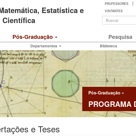
|
PROFESSORES
 Matemática, Estatística e
VISITANTES
Formulá
Científica
de
Buscar
Pós-Graduação
Pesquisa
busca
Departamentos
Biblioteca
Pós-Graduação
»
PROGRAMA D
rtações e Teses