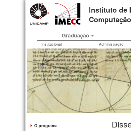
Pular
Instituto de
para
o
Computação 
conteúdo
principal
Graduação
Institucional
Administração
Disse
O programa