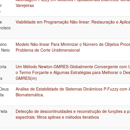
i
Varejeiras
o
de
Viabilidade em Programação Não-linear: Restauração e Aplic
ncisco
uino
Modelo Não-linear Para Minimizar o Número de Objetos Proc
s Neto
Problema de Corte Unidimensional
oria
Um Método Newton-GMRES Globalmente Convergente com U
o Termo Forçante e Algumas Estratégias para Melhorar o D
es
GMRES(m)
 Deus
Análise de Estabilidade de Sistemas Dinâmicos P-Fuzzy com 
da
Biomatemática.
iela
Detecção de descontinuidades e reconstrução de funções a pa
espectrais: filtros splines e métodos iterativos