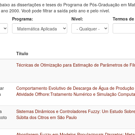
aixo as dissertações e teses do Programa de Pós-Graduação em Mat
o ano 2000. Você pode filtrar a saída pelo ano e pelo nível.
Programa:
Nível:
Termos de
Título
Técnicas de Otimização para Estimação de Parâmetros de Fi
d
sar
Comportamento Evolutivo de Descarga de Água de Produção
a
Atividade Offhore:Tratamento Numérico e Simulação Computa
a
Sistemas Dinâmicos e Controladores Fuzzy: Um Estudo Sobre
xoto
Súbita dos Citros em São Paulo
Abordagem Fuzzy em Modelos Populacionais Discretos: Met