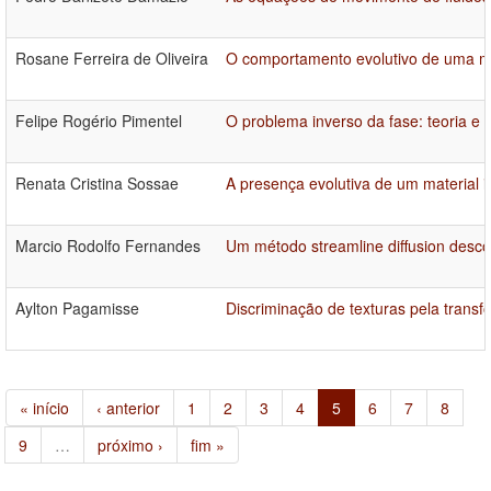
Rosane Ferreira de Oliveira
O comportamento evolutivo de uma ma
Felipe Rogério Pimentel
O problema inverso da fase: teoria e 
Renata Cristina Sossae
A presença evolutiva de um material 
Marcio Rodolfo Fernandes
Um método streamline diffusion desc
Aylton Pagamisse
Discriminação de texturas pela trans
« início
‹ anterior
1
2
3
4
5
6
7
8
9
…
próximo ›
fim »