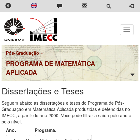
Pular
para
o
conteúdo
principal
Toggle
naviga
Pós-Graduação
»
PROGRAMA DE MATEMÁTICA
APLICADA
Dissertações e Teses
Seguem abaixo as dissertações e teses do Programa de Pós-
Graduação em Matemática Aplicada produzidas e defendidas no
IMECC, a partir do ano 2000. Você pode filtrar a saída pelo ano e
pelo nível.
Ano:
Programa: