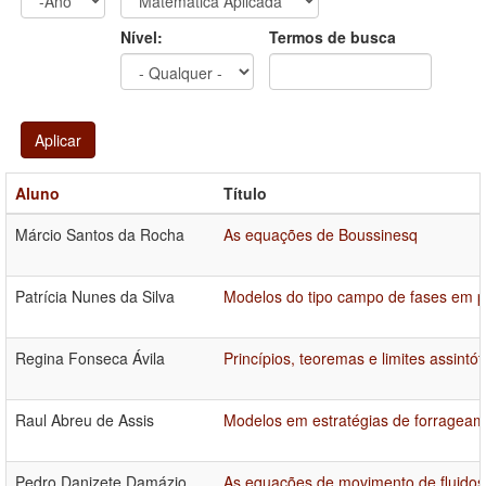
Ano
Ano:
Nível:
Termos de busca
Aplicar
Aluno
Título
Márcio Santos da Rocha
As equações de Boussinesq
Patrícia Nunes da Silva
Modelos do tipo campo de fases em pr
Regina Fonseca Ávila
Princípios, teoremas e limites assintó
Raul Abreu de Assis
Modelos em estratégias de forrageam
Pedro Danizete Damázio
As equações de movimento de fluidos