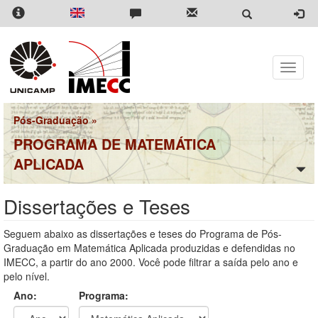
Pular
para
o
conteúdo
principal
Toggle
naviga
Pós-Graduação
»
PROGRAMA DE MATEMÁTICA
APLICADA
Dissertações e Teses
Seguem abaixo as dissertações e teses do Programa de Pós-
Graduação em Matemática Aplicada produzidas e defendidas no
IMECC, a partir do ano 2000. Você pode filtrar a saída pelo ano e
pelo nível.
Ano:
Programa: