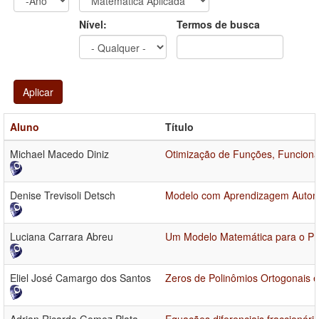
Ano
Ano:
Nível:
Termos de busca
Aplicar
Aluno
Título
Michael Macedo Diniz
Otimização de Funções, Funciona
Denise Trevisoli Detsch
Modelo com Aprendizagem Automát
Luciana Carrara Abreu
Um Modelo Matemática para o Pr
Eliel José Camargo dos Santos
Zeros de Polinômios Ortogonais e