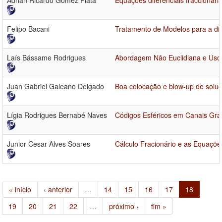
Adrian Ricardo Gomez Plata
Equações diferenciais fraccionári
Felipo Bacani
Tratamento de Modelos para a din
Laís Bássame Rodrigues
Abordagem Não Euclidiana e Uso 
Juan Gabriel Galeano Delgado
Boa colocação e blow-up de soluç
Lígia Rodrigues Bernabé Naves
Códigos Esféricos em Canais Gr
Junior Cesar Alves Soares
Cálculo Fracionário e as Equaçõe
« início
‹ anterior
…
14
15
16
17
18
19
20
21
22
…
próximo ›
fim »