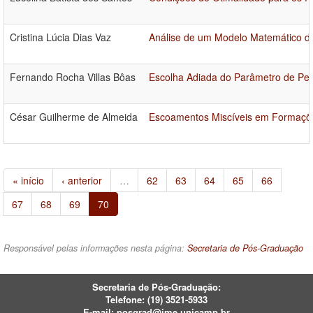
Cristina Lúcia Dias Vaz
Análise de um Modelo Matemático d
Fernando Rocha Villas Bôas
Escolha Adiada do Parâmetro de Pen
César Guilherme de Almeida
Escoamentos Miscíveis em Formaçõ
« início
‹ anterior
…
62
63
64
65
66
67
68
69
70
Responsável pelas informações nesta página:
Secretaria de Pós-Graduação
Secretaria de Pós-Graduação:
Telefone:
(19) 3521-5933
E-mail:
posgrad@ime.unicamp.br