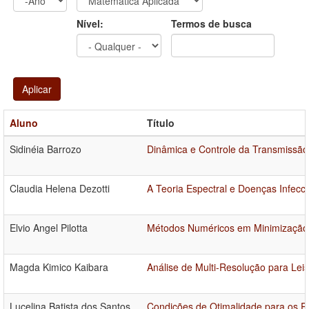
Ano
Ano:
Nível:
Termos de busca
Aplicar
Aluno
Título
Sidinéia Barrozo
Dinâmica e Controle da Transmissã
Claudia Helena Dezotti
A Teoria Espectral e Doenças Infecc
Elvio Angel Pilotta
Métodos Numéricos em Minimização
Magda Kimico Kaibara
Análise de Multi-Resolução para Le
Lucelina Batista dos Santos
Condições de Otimalidade para os P