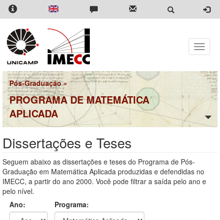
Pular
para
o
conteúdo
principal
Toggle
naviga
Pós-Graduação
»
PROGRAMA DE MATEMÁTICA
APLICADA
Dissertações e Teses
Seguem abaixo as dissertações e teses do Programa de Pós-
Graduação em Matemática Aplicada produzidas e defendidas no
IMECC, a partir do ano 2000. Você pode filtrar a saída pelo ano e
pelo nível.
Ano:
Programa: