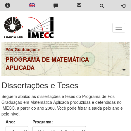
Pular
para
o
conteúdo
principal
Toggle
naviga
Pós-Graduação
»
PROGRAMA DE MATEMÁTICA
APLICADA
Dissertações e Teses
Seguem abaixo as dissertações e teses do Programa de Pós-
Graduação em Matemática Aplicada produzidas e defendidas no
IMECC, a partir do ano 2000. Você pode filtrar a saída pelo ano e
pelo nível.
Ano:
Programa: