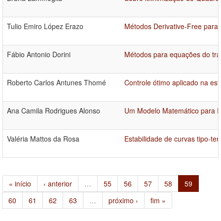
Tulio Emiro López Erazo
Métodos Derivative-Free para
Fábio Antonio Dorini
Métodos para equações do tra
Roberto Carlos Antunes Thomé
Controle ótimo aplicado na est
Ana Camila Rodrigues Alonso
Um Modelo Matemático para Pre
Valéria Mattos da Rosa
Estabilidade de curvas tipo-t
« início
‹ anterior
…
55
56
57
58
59
60
61
62
63
…
próximo ›
fim »