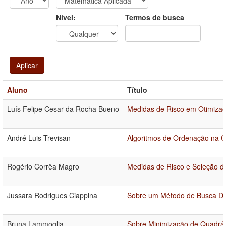
Ano
Ano:
Nível:
Termos de busca
Aplicar
Aluno
Título
Luís Felipe Cesar da Rocha Bueno
Medidas de Risco em Otimizaçã
André Luis Trevisan
Algoritmos de Ordenação na O
Rogério Corrêa Magro
Medidas de Risco e Seleção de
Jussara Rodrigues Ciappina
Sobre um Método de Busca Dir
Bruna Lammoglia
Sobre Minimização de Quadrát