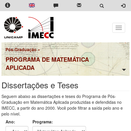
Pular
para
o
conteúdo
principal
Toggle
naviga
Pós-Graduação
»
PROGRAMA DE MATEMÁTICA
APLICADA
Dissertações e Teses
Seguem abaixo as dissertações e teses do Programa de Pós-
Graduação em Matemática Aplicada produzidas e defendidas no
IMECC, a partir do ano 2000. Você pode filtrar a saída pelo ano e
pelo nível.
Ano:
Programa: