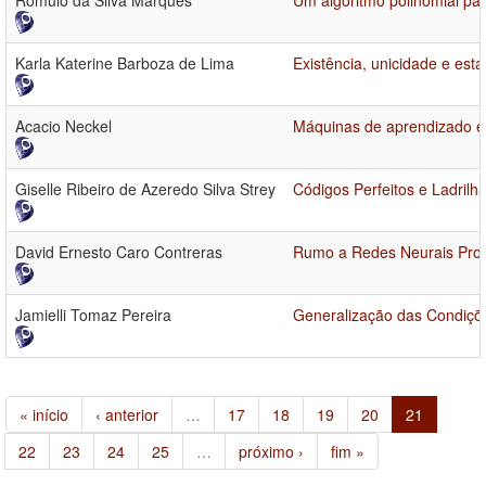
Rômulo da Silva Marques
Um algoritmo polinomial pa
Karla Katerine Barboza de Lima
Existência, unicidade e esta
Acacio Neckel
Máquinas de aprendizado e
Giselle Ribeiro de Azeredo Silva Strey
Códigos Perfeitos e Ladril
David Ernesto Caro Contreras
Rumo a Redes Neurais Pro
Jamielli Tomaz Pereira
Generalização das Condiçõe
« início
‹ anterior
…
17
18
19
20
21
22
23
24
25
…
próximo ›
fim »