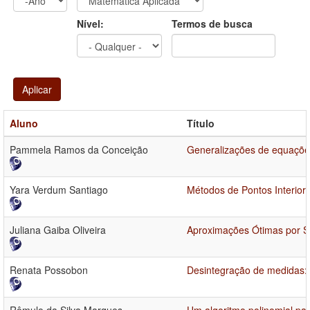
Ano
Ano:
Nível:
Termos de busca
Aplicar
Aluno
Título
Pammela Ramos da Conceição
Generalizações de equações
Yara Verdum Santiago
Métodos de Pontos Interio
Juliana Gaiba Oliveira
Aproximações Ótimas por Sp
Renata Possobon
Desintegração de medidas: 