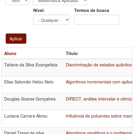
Ano
Ano:
Nível:
Termos de busca
Aplicar
Aluno
Título
Tatiane da Silva Evangelista
Discriminação de estados quântico
Elias Salomão Helou Neto
Algoritmos incrementais com aplic
Douglas Soares Gonçalves
DIRECT, análise intervalar e otimizaç
Luciana Carrara Abreu
Influência de poluentes sobre mac
Daniel Tressi da silva
Algoritmos genéticos e o problema d