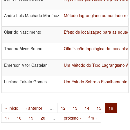
André Luis Machado Martinez
Método lagrangiano aumentado reg
Clair do Nascimento
Efeito de localização para as equa
Thadeu Alves Senne
Otimização topológica de mecanismo
Emerson Vitor Castelani
Um Método do Tipo Lagrangiano A
Luciana Takata Gomes
Um Estudo Sobre o Espalhamento d
« início
‹ anterior
…
12
13
14
15
16
17
18
19
20
…
próximo ›
fim »