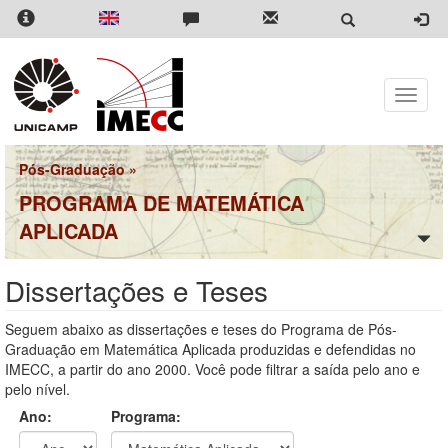
Pular
para
o
conteúdo
principal
Toggle
naviga
Pós-Graduação
»
PROGRAMA DE MATEMÁTICA
APLICADA
Dissertações e Teses
Seguem abaixo as dissertações e teses do Programa de Pós-
Graduação em Matemática Aplicada produzidas e defendidas no
IMECC, a partir do ano 2000. Você pode filtrar a saída pelo ano e
pelo nível.
Ano:
Programa: