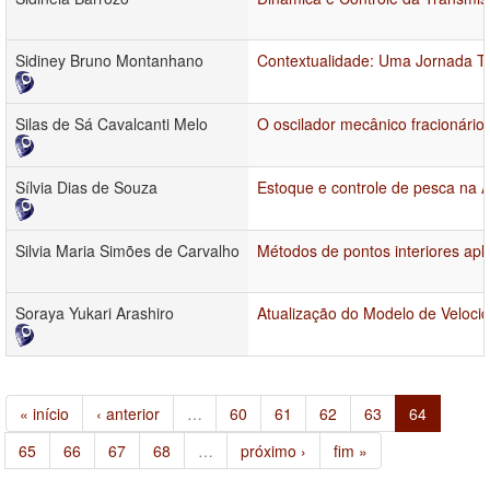
Sidiney Bruno Montanhano
Contextualidade: Uma Jornada T
Silas de Sá Cavalcanti Melo
O oscilador mecânico fracionário
Sílvia Dias de Souza
Estoque e controle de pesca na
Silvia Maria Simões de Carvalho
Métodos de pontos interiores ap
Soraya Yukari Arashiro
Atualização do Modelo de Veloci
« início
‹ anterior
…
60
61
62
63
64
65
66
67
68
…
próximo ›
fim »