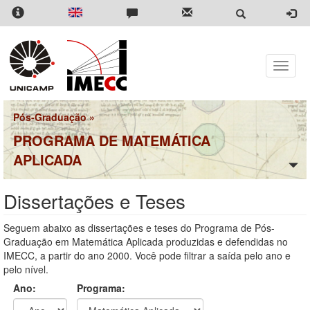
Pular
para
o
conteúdo
principal
Toggle
naviga
Pós-Graduação
»
PROGRAMA DE MATEMÁTICA
APLICADA
Dissertações e Teses
Seguem abaixo as dissertações e teses do Programa de Pós-
Graduação em Matemática Aplicada produzidas e defendidas no
IMECC, a partir do ano 2000. Você pode filtrar a saída pelo ano e
pelo nível.
Ano:
Programa: