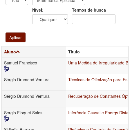
Ano
Ano:
Nível:
Termos de busca
Aplicar
Aluno
Título
Samuel Francisco
Uma Medida de Irregularidade Ba
Sérgio Drumond Ventura
Técnicas de Otimização para Est
Sérgio Drumond Ventura
Recuperação de Constantes Óptic
Sergio Floquet Sales
Inferência Causal e Energy Dis
Sidinéia Barrozo
Dinâmica e Controle da Transmi