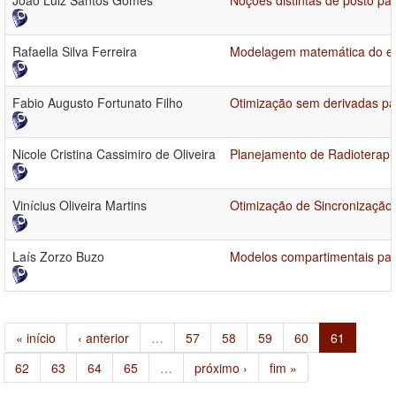
João Luiz Santos Gomes
Noções distintas de posto pa
Rafaella Silva Ferreira
Modelagem matemática do esp
Fabio Augusto Fortunato Filho
Otimização sem derivadas par
Nicole Cristina Cassimiro de Oliveira
Planejamento de Radioterapi
Vinícius Oliveira Martins
Otimização de Sincronizaçã
Laís Zorzo Buzo
Modelos compartimentais par
« início
‹ anterior
…
57
58
59
60
61
62
63
64
65
…
próximo ›
fim »