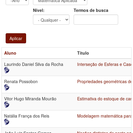
Ano
Ano:
Nível:
Termos de busca
Aplicar
Aluno
Título
Laurindo Daniel Silva da Rocha
Interseção de Esferas e Cas
Renata Possobon
Propriedades geométricas de
Vitor Hugo Miranda Mourão
Estimativa do estoque de car
Natália França dos Reis
Modelagem matemática para o