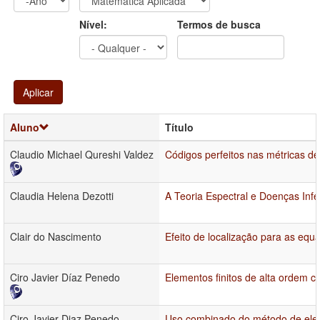
Ano
Ano:
Nível:
Termos de busca
Aplicar
Aluno
Título
Claudio Michael Qureshi Valdez
Códigos perfeitos nas métricas d
Claudia Helena Dezotti
A Teoria Espectral e Doenças Inf
Clair do Nascimento
Efeito de localização para as eq
Ciro Javier Díaz Penedo
Elementos finitos de alta ordem 
Ciro Javier Diaz Penedo
Uso combinado do método de elem