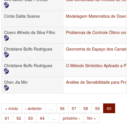
Cíntia Dalila Soares
Modelagem Matemática de Doenças
Cicero Alfredo da Silva Filho
Problemas de Controle Ótimo co
Christiane Buffo Rodrigues
Geometria do Espaço dos Canais B
Christiane Buffo Rodrigues
O Método Simbólico Aplicado a P
Chen Jia Min
Análise de Sensibilidade para P
« início
‹ anterior
…
56
57
58
59
60
61
62
63
64
…
próximo ›
fim »