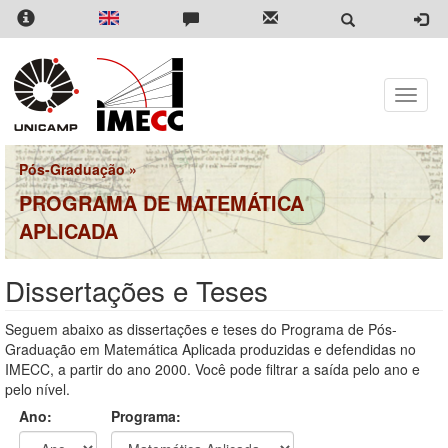
Pular
para
o
conteúdo
principal
Toggle
naviga
Pós-Graduação
»
PROGRAMA DE MATEMÁTICA
APLICADA
Dissertações e Teses
Seguem abaixo as dissertações e teses do Programa de Pós-
Graduação em Matemática Aplicada produzidas e defendidas no
IMECC, a partir do ano 2000. Você pode filtrar a saída pelo ano e
pelo nível.
Ano:
Programa: