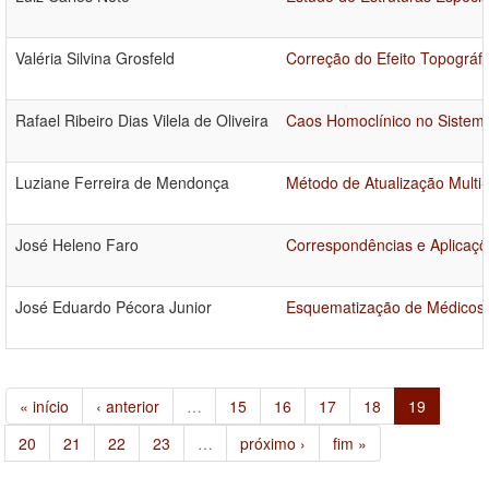
Valéria Silvina Grosfeld
Correção do Efeito Topográ
Rafael Ribeiro Dias Vilela de Oliveira
Caos Homoclínico no Sistema
Luziane Ferreira de Mendonça
Método de Atualização Multi
José Heleno Faro
Correspondências e Aplicaçõ
José Eduardo Pécora Junior
Esquematização de Médicos
« início
‹ anterior
…
15
16
17
18
19
20
21
22
23
…
próximo ›
fim »