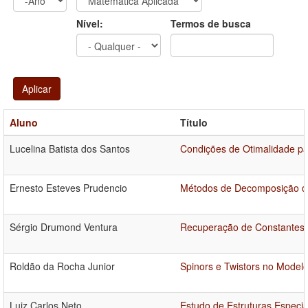
Ano
Ano:
Nível:
Termos de busca
Aplicar
Aluno
Título
Lucelina Batista dos Santos
Condições de Otimalidade pa
Ernesto Esteves Prudencio
Métodos de Decomposição de 
Sérgio Drumond Ventura
Recuperação de Constantes Ó
Roldão da Rocha Junior
Spinors e Twistors no Model
Luiz Carlos Neto
Estudo de Estruturas Especi