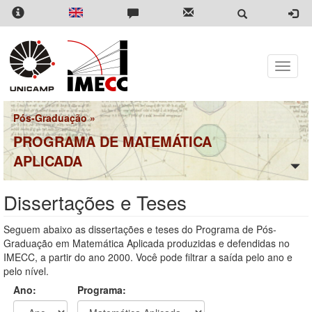
Pular
para
o
conteúdo
principal
Toggle
naviga
Pós-Graduação
»
PROGRAMA DE MATEMÁTICA
APLICADA
Dissertações e Teses
Seguem abaixo as dissertações e teses do Programa de Pós-
Graduação em Matemática Aplicada produzidas e defendidas no
IMECC, a partir do ano 2000. Você pode filtrar a saída pelo ano e
pelo nível.
Ano:
Programa: