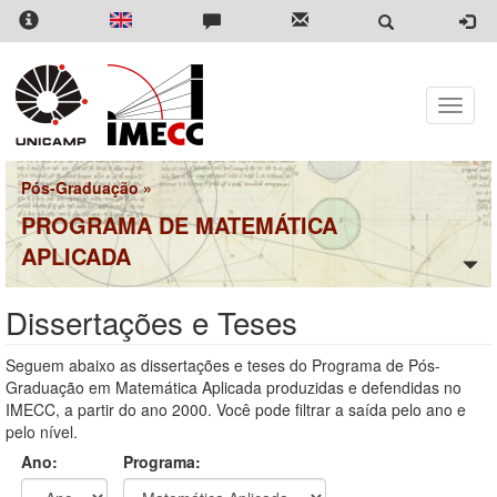
Pular
para
o
conteúdo
principal
Toggle
naviga
Pós-Graduação
»
PROGRAMA DE MATEMÁTICA
APLICADA
Dissertações e Teses
Seguem abaixo as dissertações e teses do Programa de Pós-
Graduação em Matemática Aplicada produzidas e defendidas no
IMECC, a partir do ano 2000. Você pode filtrar a saída pelo ano e
pelo nível.
Ano:
Programa: