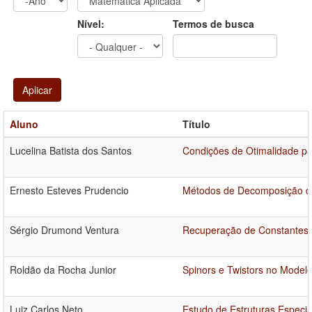
Ano
Ano:
Nível:
Termos de busca
Aplicar
Aluno
Título
Lucelina Batista dos Santos
Condições de Otimalidade pa
Ernesto Esteves Prudencio
Métodos de Decomposição de 
Sérgio Drumond Ventura
Recuperação de Constantes Ó
Roldão da Rocha Junior
Spinors e Twistors no Model
Luiz Carlos Neto
Estudo de Estruturas Especi