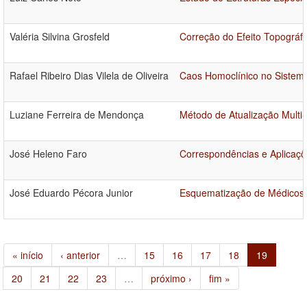
Valéria Silvina Grosfeld
Correção do Efeito Topográ
Rafael Ribeiro Dias Vilela de Oliveira
Caos Homoclínico no Sistema
Luziane Ferreira de Mendonça
Método de Atualização Multi
José Heleno Faro
Correspondências e Aplicaçõ
José Eduardo Pécora Junior
Esquematização de Médicos
« início
‹ anterior
…
15
16
17
18
19
20
21
22
23
…
próximo ›
fim »