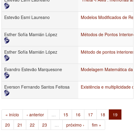
Estevão Esmi Laureano
Modelos Modificados de Red
Esther Sofía Mamián López
Métodos de Pontos Interiore
Esther Sofía Mamián López
Método de pontos interiores
Evandro Estevão Marquesone
Modelagem Matemática da A
Everson Fernando Santos Feitosa
Existência e multiplicidade 
« início
‹ anterior
…
15
16
17
18
19
20
21
22
23
…
próximo ›
fim »