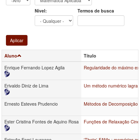
Ano
Ano:
Nível:
Termos de busca
Aplicar
Aluno
Título
Enrique Fernando Lopez Agila
Regularidade do máximo ex
Erivaldo Diniz de Lima
Um método numérico lagrangi
Ernesto Esteves Prudencio
Métodos de Decomposição de
Ester Cristina Fontes de Aquino Rosa
Funções de Relaxação Cinét
Estevão Esmi Laureano
'Theta'-FAMs : memórias ass