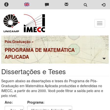
Pular
para
o
conteúdo
principal
Toggle
naviga
Pós-Graduação
»
PROGRAMA DE MATEMÁTICA
APLICADA
Dissertações e Teses
Seguem abaixo as dissertações e teses do Programa de Pós-
Graduação em Matemática Aplicada produzidas e defendidas no
IMECC, a partir do ano 2000. Você pode filtrar a saída pelo ano e
pelo nível.
Ano:
Programa: