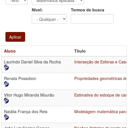
Ano
Ano:
Nível:
Termos de busca
Aplicar
Aluno
Título
Laurindo Daniel Silva da Rocha
Interseção de Esferas e Cas
Renata Possobon
Propriedades geométricas de
Vitor Hugo Miranda Mourão
Estimativa do estoque de car
Natália França dos Reis
Modelagem matemática para o