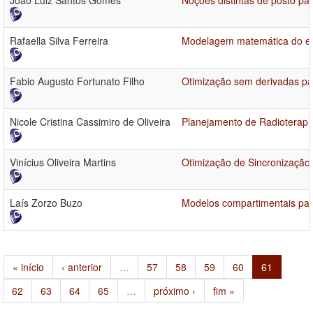
João Luiz Santos Gomes
Noções distintas de posto pa
Rafaella Silva Ferreira
Modelagem matemática do esp
Fabio Augusto Fortunato Filho
Otimização sem derivadas par
Nicole Cristina Cassimiro de Oliveira
Planejamento de Radioterapi
Vinícius Oliveira Martins
Otimização de Sincronizaçã
Laís Zorzo Buzo
Modelos compartimentais par
« início
‹ anterior
…
57
58
59
60
61
62
63
64
65
…
próximo ›
fim »