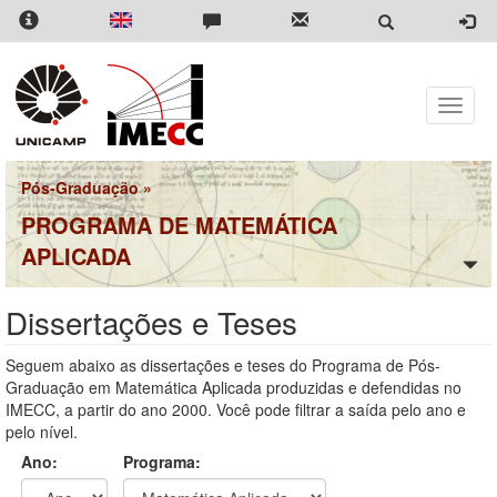
Pular
para
o
conteúdo
principal
Toggle
naviga
Pós-Graduação
»
PROGRAMA DE MATEMÁTICA
APLICADA
Dissertações e Teses
Seguem abaixo as dissertações e teses do Programa de Pós-
Graduação em Matemática Aplicada produzidas e defendidas no
IMECC, a partir do ano 2000. Você pode filtrar a saída pelo ano e
pelo nível.
Ano:
Programa: