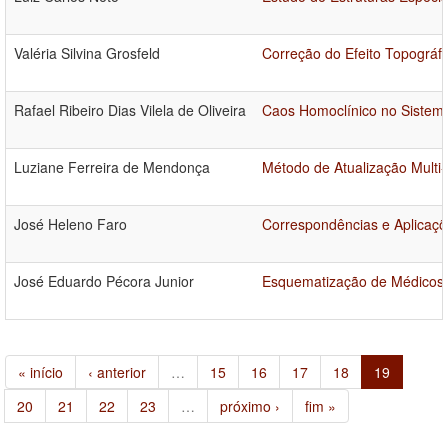
Valéria Silvina Grosfeld
Correção do Efeito Topográ
Rafael Ribeiro Dias Vilela de Oliveira
Caos Homoclínico no Sistema
Luziane Ferreira de Mendonça
Método de Atualização Multi
José Heleno Faro
Correspondências e Aplicaçõ
José Eduardo Pécora Junior
Esquematização de Médicos
« início
‹ anterior
…
15
16
17
18
19
20
21
22
23
…
próximo ›
fim »