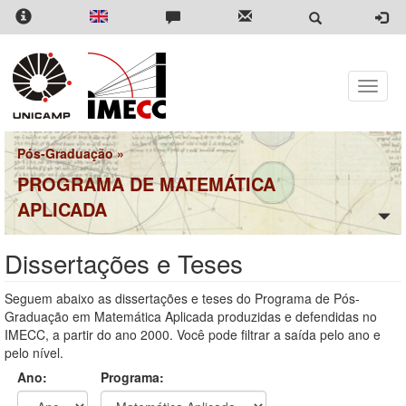
Pular
para
o
conteúdo
principal
Toggle
naviga
Pós-Graduação
»
PROGRAMA DE MATEMÁTICA
APLICADA
Dissertações e Teses
Seguem abaixo as dissertações e teses do Programa de Pós-
Graduação em Matemática Aplicada produzidas e defendidas no
IMECC, a partir do ano 2000. Você pode filtrar a saída pelo ano e
pelo nível.
Ano:
Programa: