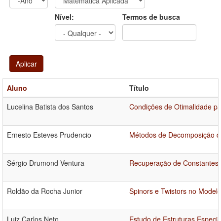
Ano
Ano:
Nível:
Termos de busca
Aplicar
Aluno
Título
Lucelina Batista dos Santos
Condições de Otimalidade pa
Ernesto Esteves Prudencio
Métodos de Decomposição de 
Sérgio Drumond Ventura
Recuperação de Constantes Ó
Roldão da Rocha Junior
Spinors e Twistors no Model
Luiz Carlos Neto
Estudo de Estruturas Especi