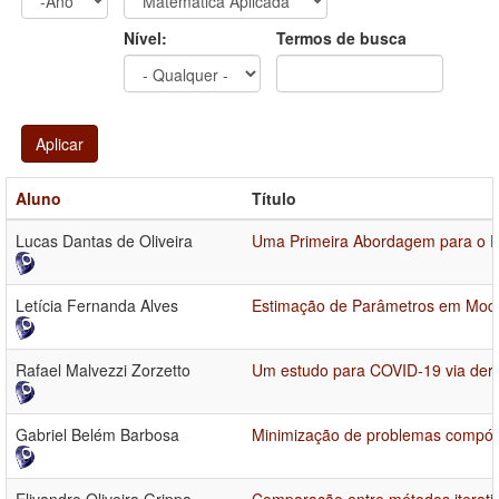
Ano
Ano:
Nível:
Termos de busca
Aplicar
Aluno
Título
Lucas Dantas de Oliveira
Uma Primeira Abordagem para o Di
Letícia Fernanda Alves
Estimação de Parâmetros em Model
Rafael Malvezzi Zorzetto
Um estudo para COVID-19 via deriv
Gabriel Belém Barbosa
Minimização de problemas compósi