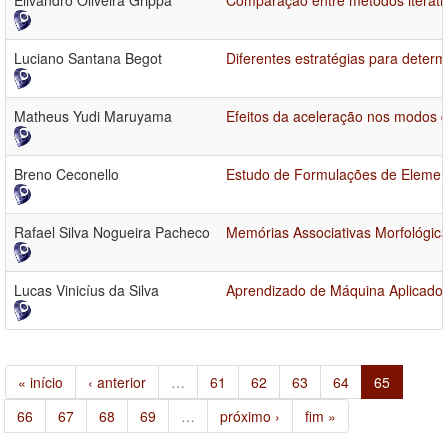
Elivandro Oliveira Grippa
Comparação entre métodos iterati
Luciano Santana Begot
Diferentes estratégias para determ
Matheus Yudi Maruyama
Efeitos da aceleração nos modos 
Breno Ceconello
Estudo de Formulações de Elemen
Rafael Silva Nogueira Pacheco
Memórias Associativas Morfológica
Lucas Vinicíus da Silva
Aprendizado de Máquina Aplicado
« início
‹ anterior
…
61
62
63
64
65
66
67
68
69
…
próximo ›
fim »