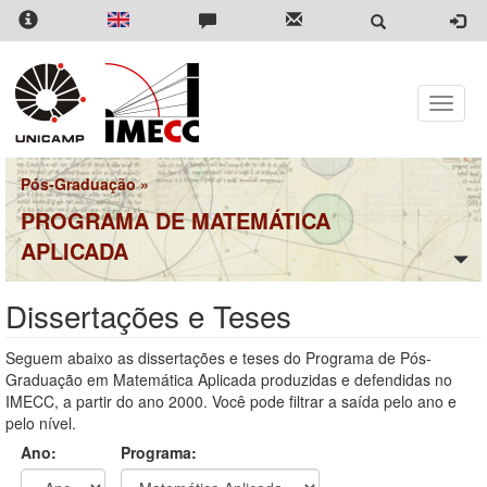
Pular
para
o
conteúdo
principal
Toggle
naviga
Pós-Graduação
»
PROGRAMA DE MATEMÁTICA
APLICADA
Dissertações e Teses
Seguem abaixo as dissertações e teses do Programa de Pós-
Graduação em Matemática Aplicada produzidas e defendidas no
IMECC, a partir do ano 2000. Você pode filtrar a saída pelo ano e
pelo nível.
Ano:
Programa: