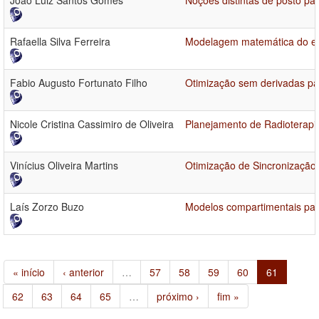
João Luiz Santos Gomes
Noções distintas de posto pa
Rafaella Silva Ferreira
Modelagem matemática do esp
Fabio Augusto Fortunato Filho
Otimização sem derivadas par
Nicole Cristina Cassimiro de Oliveira
Planejamento de Radioterapi
Vinícius Oliveira Martins
Otimização de Sincronizaçã
Laís Zorzo Buzo
Modelos compartimentais par
« início
‹ anterior
…
57
58
59
60
61
62
63
64
65
…
próximo ›
fim »