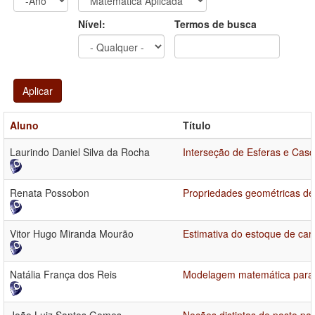
Ano
Ano:
Nível:
Termos de busca
Aplicar
Aluno
Título
Laurindo Daniel Silva da Rocha
Interseção de Esferas e Cas
Renata Possobon
Propriedades geométricas de
Vitor Hugo Miranda Mourão
Estimativa do estoque de car
Natália França dos Reis
Modelagem matemática para o