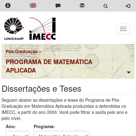
Pular
para
o
conteúdo
principal
Toggle
naviga
Pós-Graduação
»
PROGRAMA DE MATEMÁTICA
APLICADA
Dissertações e Teses
Seguem abaixo as dissertações e teses do Programa de Pós-
Graduação em Matemática Aplicada produzidas e defendidas no
IMECC, a partir do ano 2000. Você pode filtrar a saída pelo ano e
pelo nível.
Ano:
Programa: