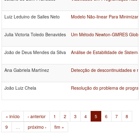
Luiz Leduino de Salles Neto
Modelo Não-linear Para Minimizar
Julia Victoria Toledo Benavides
Um Método Newton-GMRES Globalm
João de Deus Mendes da Silva
Análise de Estabilidade de Siste
Ana Gabriela Martínez
Detecção de descontinuidades e rec
João Luiz Chela
Resolução do problema de program
« início
‹ anterior
1
2
3
4
5
6
7
8
9
…
próximo ›
fim »