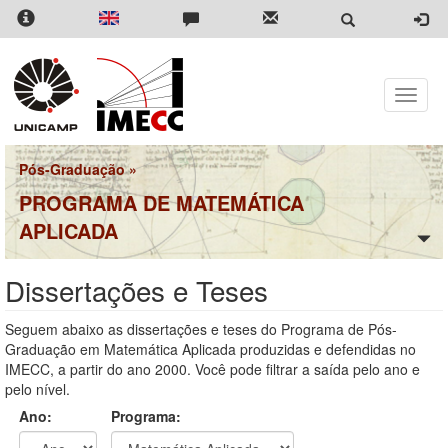
Pular
para
o
conteúdo
principal
Toggle
naviga
Pós-Graduação
»
PROGRAMA DE MATEMÁTICA
APLICADA
Dissertações e Teses
Seguem abaixo as dissertações e teses do Programa de Pós-
Graduação em Matemática Aplicada produzidas e defendidas no
IMECC, a partir do ano 2000. Você pode filtrar a saída pelo ano e
pelo nível.
Ano:
Programa: