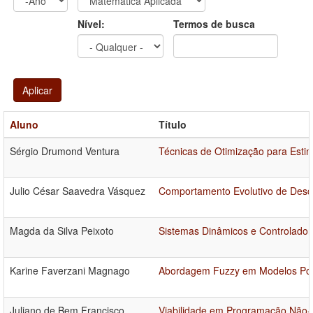
Ano
Ano:
Nível:
Termos de busca
Aplicar
Aluno
Título
Sérgio Drumond Ventura
Técnicas de Otimização para Esti
Julio César Saavedra Vásquez
Comportamento Evolutivo de Desc
Magda da Silva Peixoto
Sistemas Dinâmicos e Controlador
Karine Faverzani Magnago
Abordagem Fuzzy em Modelos Popu
Juliano de Bem Francisco
Viabilidade em Programação Não-l