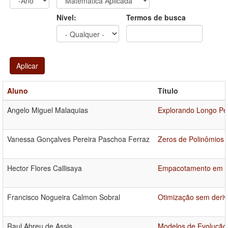
Ano
Ano:
Nível:
Termos de busca
Aplicar
Aluno
Título
Angelo Miguel Malaquias
Explorando Longo Per
Vanessa Gonçalves Pereira Paschoa Ferraz
Zeros de Polinômios O
Hector Flores Callisaya
Empacotamento em Q
Francisco Nogueira Calmon Sobral
Otimização sem deri
Raul Abreu de Assis
Modelos de Evolução