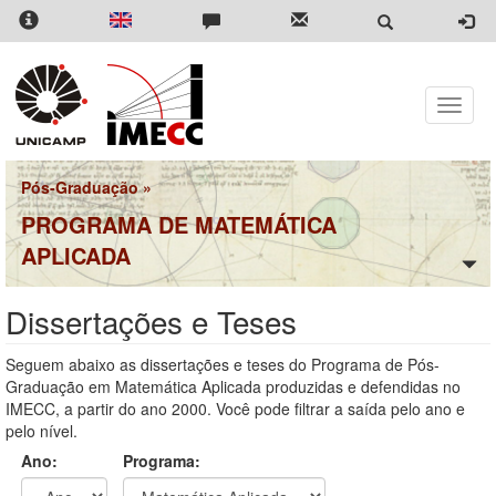
Pular
para
o
conteúdo
principal
Toggle
naviga
Pós-Graduação
»
PROGRAMA DE MATEMÁTICA
APLICADA
Dissertações e Teses
Seguem abaixo as dissertações e teses do Programa de Pós-
Graduação em Matemática Aplicada produzidas e defendidas no
IMECC, a partir do ano 2000. Você pode filtrar a saída pelo ano e
pelo nível.
Ano:
Programa: