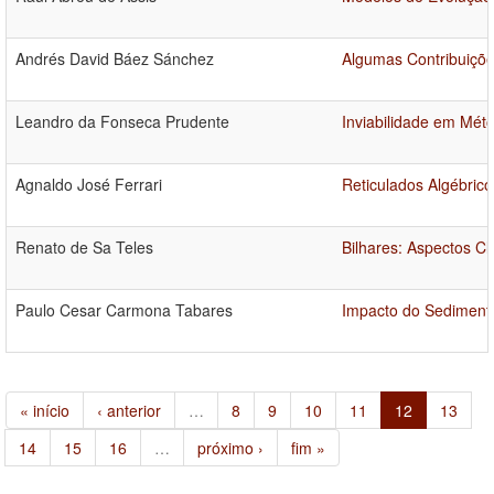
Andrés David Báez Sánchez
Algumas Contribuiçõe
Leandro da Fonseca Prudente
Inviabilidade em Mé
Agnaldo José Ferrari
Reticulados Algébric
Renato de Sa Teles
Bilhares: Aspectos Cl
Paulo Cesar Carmona Tabares
Impacto do Sediment
« início
‹ anterior
…
8
9
10
11
12
13
14
15
16
…
próximo ›
fim »