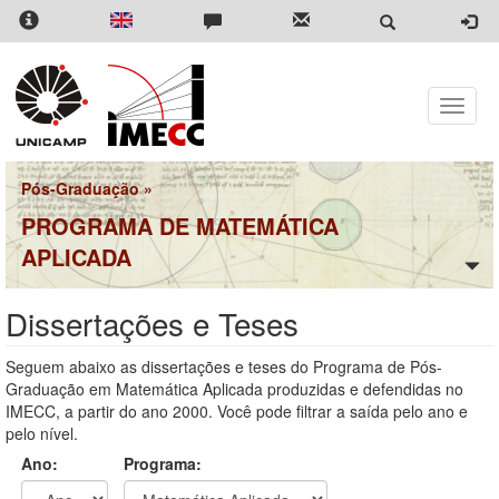
Pular
para
o
conteúdo
principal
Toggle
naviga
Pós-Graduação
»
PROGRAMA DE MATEMÁTICA
APLICADA
Dissertações e Teses
Seguem abaixo as dissertações e teses do Programa de Pós-
Graduação em Matemática Aplicada produzidas e defendidas no
IMECC, a partir do ano 2000. Você pode filtrar a saída pelo ano e
pelo nível.
Ano:
Programa: