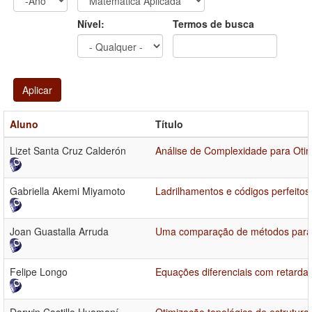
Ano
Ano:
Nível:
Termos de busca
Aplicar
Aluno
Título
Lizet Santa Cruz Calderón
Análise de Complexidade para Otim
Gabriella Akemi Miyamoto
Ladrilhamentos e códigos perfeitos
Joan Guastalla Arruda
Uma comparação de métodos para 
Felipe Longo
Equações diferenciais com retarda