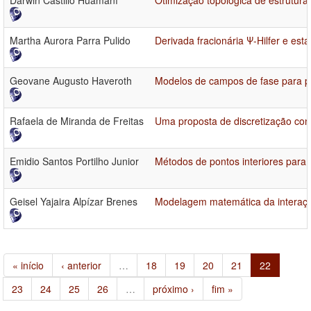
Darwin Castillo Huamaní
Otimização topológica de estrutura
Martha Aurora Parra Pulido
Derivada fracionária Ψ-Hilfer e est
Geovane Augusto Haveroth
Modelos de campos de fase para pr
Rafaela de Miranda de Freitas
Uma proposta de discretização co
Emidio Santos Portilho Junior
Métodos de pontos interiores para
Geisel Yajaira Alpízar Brenes
Modelagem matemática da interação
« início
‹ anterior
…
18
19
20
21
22
23
24
25
26
…
próximo ›
fim »