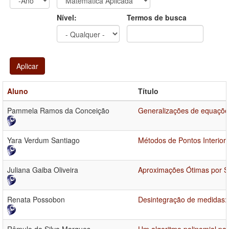
Ano
Ano:
Nível:
Termos de busca
Aplicar
Aluno
Título
Pammela Ramos da Conceição
Generalizações de equações
Yara Verdum Santiago
Métodos de Pontos Interio
Juliana Gaiba Oliveira
Aproximações Ótimas por Sp
Renata Possobon
Desintegração de medidas: 