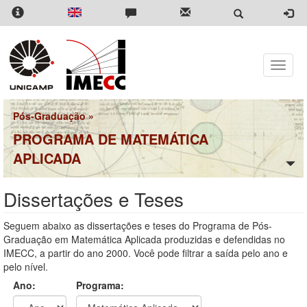
Pular
para
o
conteúdo
principal
Toggle
naviga
Pós-Graduação
»
PROGRAMA DE MATEMÁTICA
APLICADA
Dissertações e Teses
Seguem abaixo as dissertações e teses do Programa de Pós-
Graduação em Matemática Aplicada produzidas e defendidas no
IMECC, a partir do ano 2000. Você pode filtrar a saída pelo ano e
pelo nível.
Ano:
Programa: