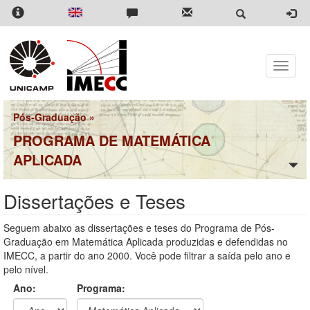
Pular
para
o
conteúdo
principal
Toggle
naviga
Pós-Graduação
»
PROGRAMA DE MATEMÁTICA
APLICADA
Dissertações e Teses
Seguem abaixo as dissertações e teses do Programa de Pós-
Graduação em Matemática Aplicada produzidas e defendidas no
IMECC, a partir do ano 2000. Você pode filtrar a saída pelo ano e
pelo nível.
Ano:
Programa: