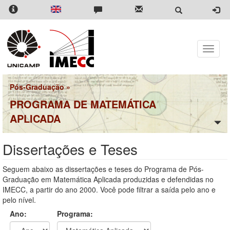
Pular
para
o
conteúdo
principal
Toggle
naviga
Pós-Graduação
»
PROGRAMA DE MATEMÁTICA
APLICADA
Dissertações e Teses
Seguem abaixo as dissertações e teses do Programa de Pós-
Graduação em Matemática Aplicada produzidas e defendidas no
IMECC, a partir do ano 2000. Você pode filtrar a saída pelo ano e
pelo nível.
Ano:
Programa: