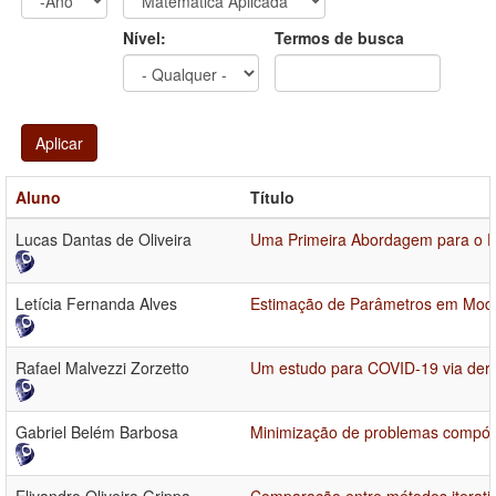
Ano
Ano:
Nível:
Termos de busca
Aplicar
Aluno
Título
Lucas Dantas de Oliveira
Uma Primeira Abordagem para o Di
Letícia Fernanda Alves
Estimação de Parâmetros em Model
Rafael Malvezzi Zorzetto
Um estudo para COVID-19 via deriv
Gabriel Belém Barbosa
Minimização de problemas compósi