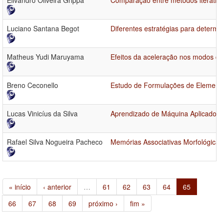
Elivandro Oliveira Grippa
Comparação entre métodos iterati
Luciano Santana Begot
Diferentes estratégias para determ
Matheus Yudi Maruyama
Efeitos da aceleração nos modos 
Breno Ceconello
Estudo de Formulações de Elemen
Lucas Vinicíus da Silva
Aprendizado de Máquina Aplicado
Rafael Silva Nogueira Pacheco
Memórias Associativas Morfológica
« início
‹ anterior
…
61
62
63
64
65
66
67
68
69
próximo ›
fim »