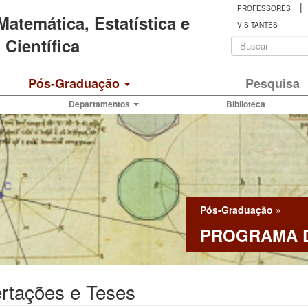
|
PROFESSORES
 Matemática, Estatística e
VISITANTES
Formulá
Científica
de
Buscar
Pós-Graduação
Pesquisa
busca
Departamentos
Biblioteca
Pós-Graduação
»
PROGRAMA D
rtações e Teses