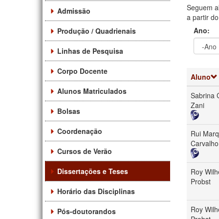
Seguem ab
Admissão
a partir d
Ano:
Produção / Quadrienais
Linhas de Pesquisa
Ano
Ano:
Corpo Docente
Aluno
Alunos Matriculados
Sabrina
Zani
Bolsas
Coordenação
Rui Mar
Carvalho
Cursos de Verão
Dissertações e Teses
Roy Wilh
Probst
Horário das Disciplinas
Roy Wilh
Pós-doutorandos
Probst