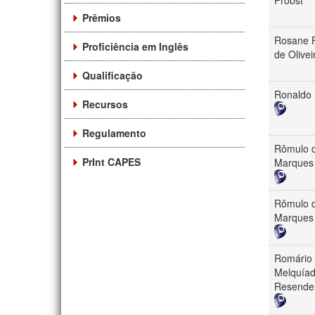
Prêmios
Rosane F
Proficiência em Inglês
de Olivei
Qualificação
Ronaldo
Recursos
Regulamento
Rômulo d
PrInt CAPES
Marques
Rômulo d
Marques
Romário
Melquía
Resende