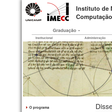
Pular
Instituto de
para
o
Computação 
conteúdo
principal
Graduação
Institucional
Administração
Disse
O programa