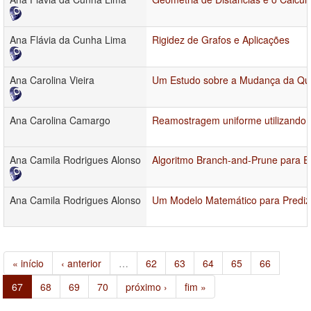
Ana Flávia da Cunha Lima
Rigidez de Grafos e Aplicações
Ana Carolina Vieira
Um Estudo sobre a Mudança da Qual
Ana Carolina Camargo
Reamostragem uniforme utilizando 
Ana Camila Rodrigues Alonso
Algoritmo Branch-and-Prune para E
Ana Camila Rodrigues Alonso
Um Modelo Matemático para Predizer
« início
‹ anterior
…
62
63
64
65
66
67
68
69
70
próximo ›
fim »