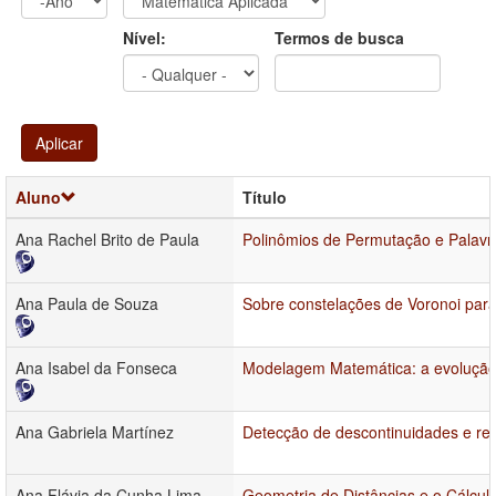
Ano
Ano:
Nível:
Termos de busca
Aplicar
Aluno
Título
Ana Rachel Brito de Paula
Polinômios de Permutação e Palav
Ana Paula de Souza
Sobre constelações de Voronoi para
Ana Isabel da Fonseca
Modelagem Matemática: a evolução
Ana Gabriela Martínez
Detecção de descontinuidades e reco
Ana Flávia da Cunha Lima
Geometria de Distâncias e o Cálcu