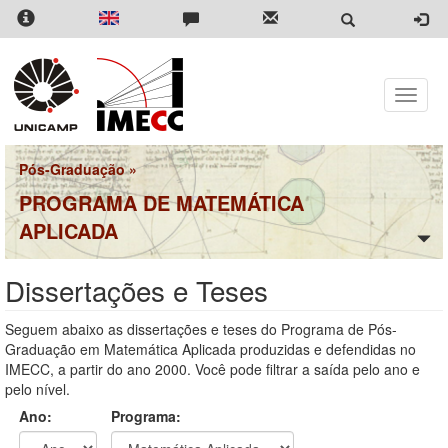
Pular
para
o
conteúdo
principal
Toggle
naviga
Pós-Graduação
»
PROGRAMA DE MATEMÁTICA
APLICADA
Dissertações e Teses
Seguem abaixo as dissertações e teses do Programa de Pós-
Graduação em Matemática Aplicada produzidas e defendidas no
IMECC, a partir do ano 2000. Você pode filtrar a saída pelo ano e
pelo nível.
Ano:
Programa: