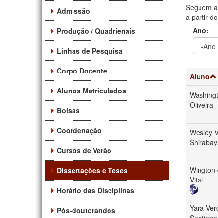
Seguem ab
Admissão
a partir d
Ano:
Produção / Quadrienais
Linhas de Pesquisa
Ano
Ano:
Corpo Docente
Aluno
Alunos Matriculados
Washingt
Oliveira
Bolsas
Coordenação
Wesley V
Shirabay
Cursos de Verão
Wington 
Dissertações e Teses
Vital
Horário das Disciplinas
Yara Ve
Pós-doutorandos
Santiago