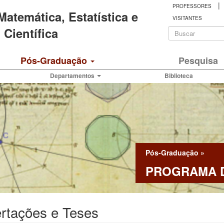
|
PROFESSORES
 Matemática, Estatística e
VISITANTES
Formulá
Científica
de
Buscar
Pós-Graduação
Pesquisa
busca
Departamentos
Biblioteca
Pós-Graduação
»
PROGRAMA D
rtações e Teses