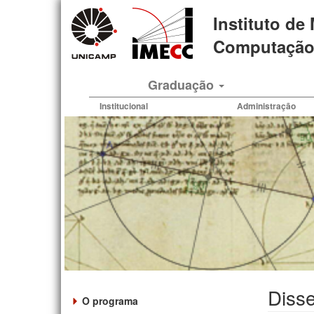
Pular
Instituto de
para
o
Computação 
conteúdo
principal
Graduação
Institucional
Administração
Disse
O programa