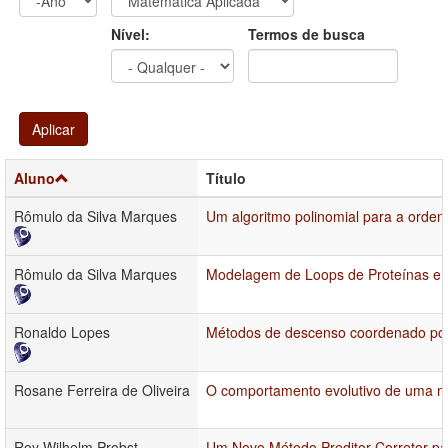
Ano
Ano:
Nível:
Termos de busca
Aplicar
Aluno
Título
Rômulo da Silva Marques
Um algoritmo polinomial para a orden
Rômulo da Silva Marques
Modelagem de Loops de Proteínas e A
Ronaldo Lopes
Métodos de descenso coordenado por b
Rosane Ferreira de Oliveira
O comportamento evolutivo de uma ma
Roy Wilhelm Probst
Um Novo Método Preditor-Corretor pa