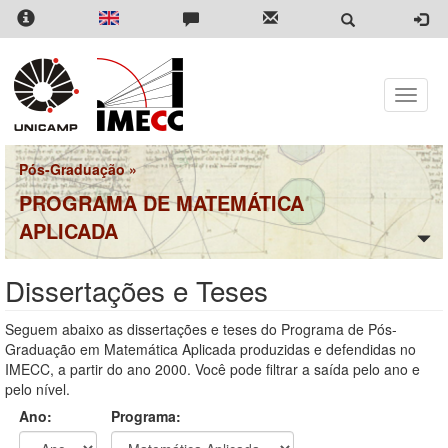
Pular
para
o
conteúdo
principal
Toggle
naviga
Pós-Graduação
»
PROGRAMA DE MATEMÁTICA
APLICADA
Dissertações e Teses
Seguem abaixo as dissertações e teses do Programa de Pós-
Graduação em Matemática Aplicada produzidas e defendidas no
IMECC, a partir do ano 2000. Você pode filtrar a saída pelo ano e
pelo nível.
Ano:
Programa: