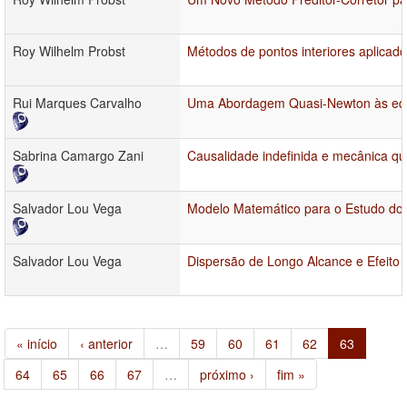
Roy Wilhelm Probst
Métodos de pontos interiores aplicad
Rui Marques Carvalho
Uma Abordagem Quasi-Newton às equ
Sabrina Camargo Zani
Causalidade indefinida e mecânica qu
Salvador Lou Vega
Modelo Matemático para o Estudo do 
Salvador Lou Vega
Dispersão de Longo Alcance e Efeito 
« início
‹ anterior
…
59
60
61
62
63
64
65
66
67
…
próximo ›
fim »