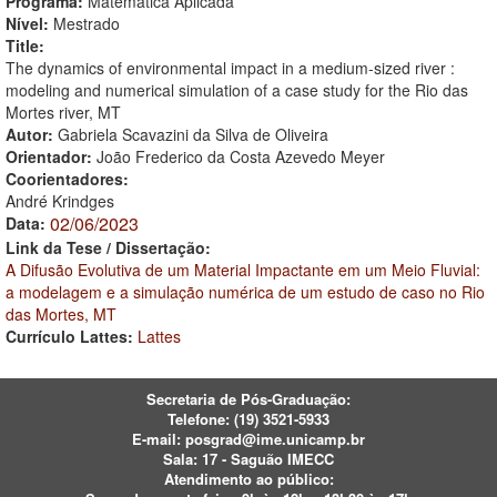
Programa:
Matemática Aplicada
Nível:
Mestrado
Title:
The dynamics of environmental impact in a medium-sized river :
modeling and numerical simulation of a case study for the Rio das
Mortes river, MT
Autor:
Gabriela Scavazini da Silva de Oliveira
Orientador:
João Frederico da Costa Azevedo Meyer
Coorientadores:
André Krindges
02/06/2023
Data:
Link da Tese / Dissertação:
A Difusão Evolutiva de um Material Impactante em um Meio Fluvial:
a modelagem e a simulação numérica de um estudo de caso no Rio
das Mortes, MT
Currículo Lattes:
Lattes
Secretaria de Pós-Graduação:
Telefone:
(19) 3521-5933
E-mail:
posgrad@ime.unicamp.br
Sala: 17 - Saguão IMECC
Atendimento ao público: