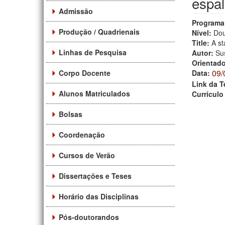
espa
Admissão
Programa
Produção / Quadrienais
Nível:
Dou
Title:
A st
Linhas de Pesquisa
Autor:
Su
Orientad
09/
Corpo Docente
Data:
Link da T
Alunos Matriculados
Currículo
Bolsas
Coordenação
Cursos de Verão
Dissertações e Teses
Horário das Disciplinas
Pós-doutorandos