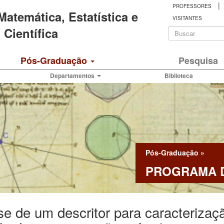
|
PROFESSORES
 Matemática, Estatística e
VISITANTES
Formulá
Científica
de
Buscar
Pós-Graduação
Pesquisa
busca
Departamentos
Biblioteca
Pós-Graduação
»
PROGRAMA D
se de um descritor para caracterizaç