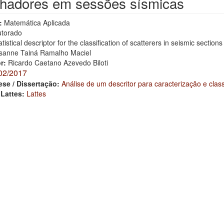
lhadores em sessões sísmicas
:
Matemática Aplicada
torado
atistical descriptor for the classification of scatterers in seismic sections
sanne Tainá Ramalho Maciel
or:
Ricardo Caetano Azevedo Biloti
02/2017
ese / Dissertação:
Análise de um descritor para caracterização e cla
 Lattes:
Lattes