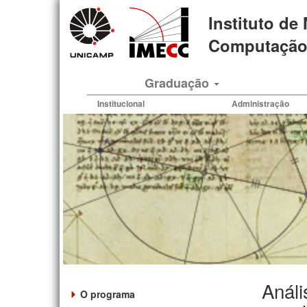
Pular
Instituto de
para
o
Computação 
conteúdo
principal
Graduação
Institucional
Administração
Análi
O programa