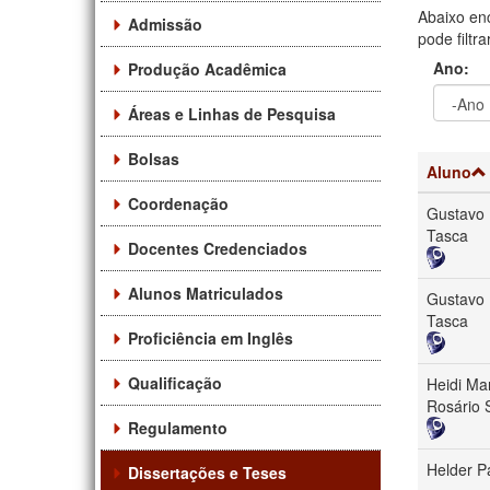
Abaixo en
Admissão
pode filtr
Ano:
Produção Acadêmica
Áreas e Linhas de Pesquisa
Ano
Ano:
Bolsas
Aluno
Coordenação
Gustavo 
Tasca
Docentes Credenciados
Alunos Matriculados
Gustavo 
Tasca
Proficiência em Inglês
Qualificação
Heidi Ma
Rosário 
Regulamento
Helder P
Dissertações e Teses