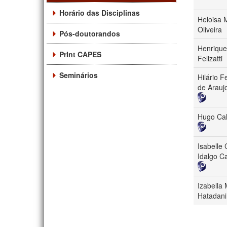
Horário das Disciplinas
Heloisa 
Oliveira
Pós-doutorandos
Henriqu
PrInt CAPES
Felizatti
Seminários
Hilário 
de Arauj
Hugo Cal
Isabelle 
Idalgo Ca
Izabella
Hatadani