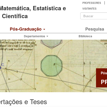
|
PROFESSORES
 Matemática, Estatística e
VISITANTES
Formulá
Científica
de
Buscar
Pós-Graduação
Pesquisa
busca
Departamentos
Biblioteca
Pós
P
rtações e Teses