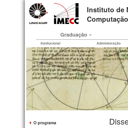
Pular
Instituto de
para
o
Computação 
conteúdo
principal
Graduação
Institucional
Administração
Disse
O programa