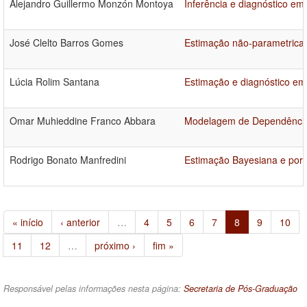
Alejandro Guillermo Monzón Montoya
Inferência e diagnóstico e
José Clelto Barros Gomes
Estimação não-parametrica 
Lúcia Rolim Santana
Estimação e diagnóstico e
Omar Muhieddine Franco Abbara
Modelagem de Dependência 
Rodrigo Bonato Manfredini
Estimação Bayesiana e por 
« início
‹ anterior
…
4
5
6
7
8
9
10
11
12
…
próximo ›
fim »
Responsável pelas informações nesta página:
Secretaria de Pós-Graduação