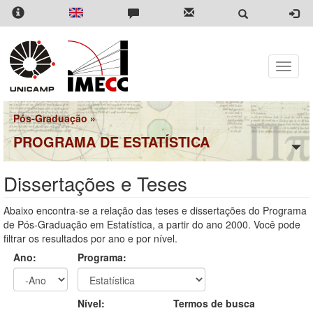
Pular
para
o
conteúdo
principal
Toggle
naviga
Pós-Graduação
»
PROGRAMA DE ESTATÍSTICA
Dissertações e Teses
Abaixo encontra-se a relação das teses e dissertações do Programa
de Pós-Graduação em Estatística, a partir do ano 2000. Você pode
filtrar os resultados por ano e por nível.
Ano:
Programa:
Ano
Ano:
Nível:
Termos de busca