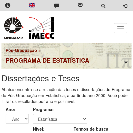
Pular
para
o
conteúdo
principal
Toggle
naviga
Pós-Graduação
»
PROGRAMA DE ESTATÍSTICA
Dissertações e Teses
Abaixo encontra-se a relação das teses e dissertações do Programa
de Pós-Graduação em Estatística, a partir do ano 2000. Você pode
filtrar os resultados por ano e por nível.
Ano:
Programa:
Ano
Ano:
Nível:
Termos de busca