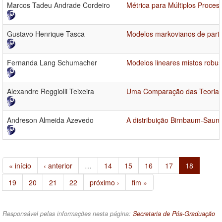
Marcos Tadeu Andrade Cordeiro
Métrica para Múltiplos Proces
Gustavo Henrique Tasca
Modelos markovianos de parti
Fernanda Lang Schumacher
Modelos lineares mistos robus
Alexandre Reggiolli Teixeira
Uma Comparação das Teorias A
Andreson Almeida Azevedo
A distribuição Birnbaum-Saund
« início
‹ anterior
…
14
15
16
17
18
19
20
21
22
próximo ›
fim »
Responsável pelas informações nesta página:
Secretaria de Pós-Graduação