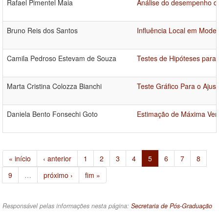
Rafael Pimentel Maia
Análise do desempenho dos
Bruno Reis dos Santos
Influência Local em Mode
Camila Pedroso Estevam de Souza
Testes de Hipóteses para
Marta Cristina Colozza Bianchi
Teste Gráfico Para o Aju
Daniela Bento Fonsechi Goto
Estimação de Máxima Ver
« início
‹ anterior
1
2
3
4
5
6
7
8
9
…
próximo ›
fim »
Responsável pelas informações nesta página:
Secretaria de Pós-Graduação