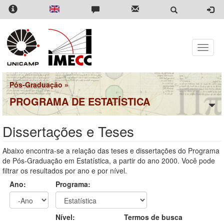
Pular
para
o
conteúdo
principal
Toggle
naviga
Pós-Graduação
»
PROGRAMA DE ESTATÍSTICA
Dissertações e Teses
Abaixo encontra-se a relação das teses e dissertações do Programa
de Pós-Graduação em Estatística, a partir do ano 2000. Você pode
filtrar os resultados por ano e por nível.
Ano:
Programa:
Ano
Ano:
Nível:
Termos de busca