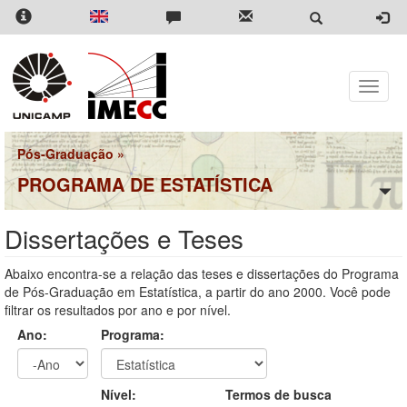
Pular
para
o
conteúdo
principal
Toggle
naviga
Pós-Graduação
»
PROGRAMA DE ESTATÍSTICA
Dissertações e Teses
Abaixo encontra-se a relação das teses e dissertações do Programa
de Pós-Graduação em Estatística, a partir do ano 2000. Você pode
filtrar os resultados por ano e por nível.
Ano:
Programa:
Ano
Ano:
Nível:
Termos de busca