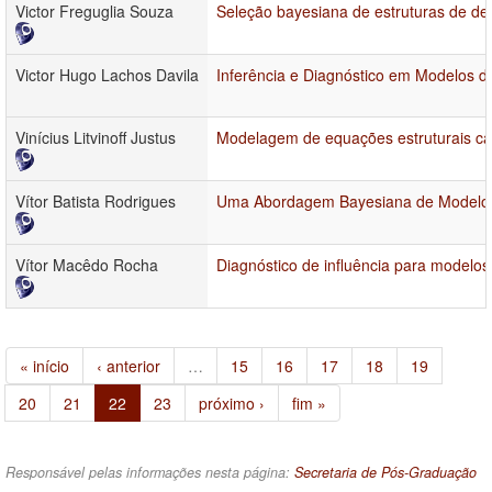
Victor Freguglia Souza
Seleção bayesiana de estruturas de d
Victor Hugo Lachos Davila
Inferência e Diagnóstico em Modelos 
Vinícius Litvinoff Justus
Modelagem de equações estruturais cau
Vítor Batista Rodrigues
Uma Abordagem Bayesiana de Modelo d
Vítor Macêdo Rocha
Diagnóstico de influência para modelos
« início
‹ anterior
…
15
16
17
18
19
20
21
22
23
próximo ›
fim »
Responsável pelas informações nesta página:
Secretaria de Pós-Graduação